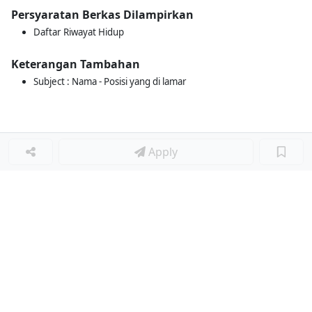
Persyaratan Berkas Dilampirkan
Daftar Riwayat Hidup
Keterangan Tambahan
Subject : Nama - Posisi yang di lamar
Apply
Loker Terkait
■
Loker PROJECT ADMIN
Loker Lainnya
■
Loker HRGA JUNIOR STAFF
Loker CRM JUNIOR STAFF
Loker CASH AND BANK
Loker SHOP ASSISTANT