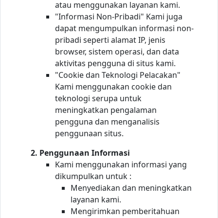
atau menggunakan layanan kami.
"Informasi Non-Pribadi" Kami juga
dapat mengumpulkan informasi non-
pribadi seperti alamat IP, jenis
browser, sistem operasi, dan data
aktivitas pengguna di situs kami.
"Cookie dan Teknologi Pelacakan"
Kami menggunakan cookie dan
teknologi serupa untuk
meningkatkan pengalaman
pengguna dan menganalisis
penggunaan situs.
Penggunaan Informasi
Kami menggunakan informasi yang
dikumpulkan untuk :
Menyediakan dan meningkatkan
layanan kami.
Mengirimkan pemberitahuan