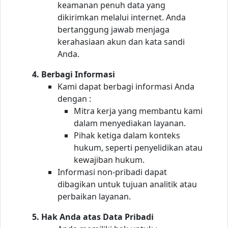
keamanan penuh data yang
dikirimkan melalui internet. Anda
bertanggung jawab menjaga
kerahasiaan akun dan kata sandi
Anda.
Berbagi Informasi
Kami dapat berbagi informasi Anda
dengan :
Mitra kerja yang membantu kami
dalam menyediakan layanan.
Pihak ketiga dalam konteks
hukum, seperti penyelidikan atau
kewajiban hukum.
Informasi non-pribadi dapat
dibagikan untuk tujuan analitik atau
perbaikan layanan.
Hak Anda atas Data Pribadi