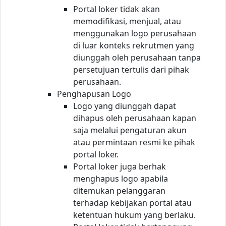
Portal loker tidak akan
memodifikasi, menjual, atau
menggunakan logo perusahaan
di luar konteks rekrutmen yang
diunggah oleh perusahaan tanpa
persetujuan tertulis dari pihak
perusahaan.
Penghapusan Logo
Logo yang diunggah dapat
dihapus oleh perusahaan kapan
saja melalui pengaturan akun
atau permintaan resmi ke pihak
portal loker.
Portal loker juga berhak
menghapus logo apabila
ditemukan pelanggaran
terhadap kebijakan portal atau
ketentuan hukum yang berlaku.