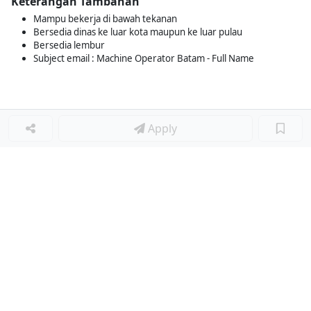
Keterangan Tambahan
Mampu bekerja di bawah tekanan
Bersedia dinas ke luar kota maupun ke luar pulau
Bersedia lembur
Subject email : Machine Operator Batam - Full Name
Apply
Loker Terkait
■
Loker TECHNICIAN MECHANICAL
Loker QA SENIOR
Loker ACCOUNTING
Loker OPERATOR FORKLIFT
Loker GRINDER
Loker Lainnya
■
Loker MANAGER CAFE
Loker SPV CAFE