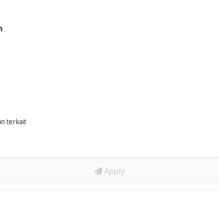
n
n terkait
Apply