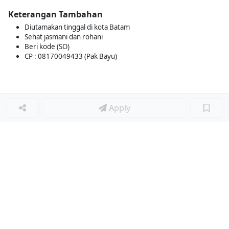
Keterangan Tambahan
Diutamakan tinggal di kota Batam
Sehat jasmani dan rohani
Beri kode (SO)
CP : 08170049433 (Pak Bayu)
Apply
Loker Lainnya
■
Loker HRGA JUNIOR STAFF
Loker CRM JUNIOR STAFF
Loker CASH AND BANK
Loker SHOP ASSISTANT
Loker ACCOUNTING
Loker TEKNIK MESIN (MECHANICAL ENGINEER)
Loker LOGISTIK
Loker SURVEYOR