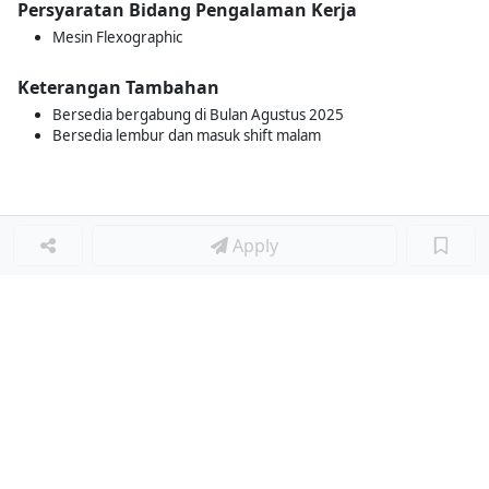
Persyaratan Bidang Pengalaman Kerja
Mesin Flexographic
Keterangan Tambahan
Bersedia bergabung di Bulan Agustus 2025
Bersedia lembur dan masuk shift malam
Apply
Loker Lainnya
■
Loker HRGA JUNIOR STAFF
Loker CRM JUNIOR STAFF
Loker CASH AND BANK
Loker SHOP ASSISTANT
Loker ACCOUNTING
Loker TEKNIK MESIN (MECHANICAL ENGINEER)
Loker LOGISTIK