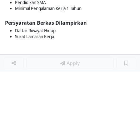
Pendidikan SMA
Minimal Pengalaman Kerja 1 Tahun
Persyaratan Berkas Dilampirkan
Daftar Riwayat Hidup
Surat Lamaran Kerja
Apply
Loker Terkait
■
Loker PROJECT ADMIN
Loker Lainnya
■
Loker HRGA JUNIOR STAFF
Loker CRM JUNIOR STAFF
Loker CASH AND BANK
Loker SHOP ASSISTANT
Loker ACCOUNTING