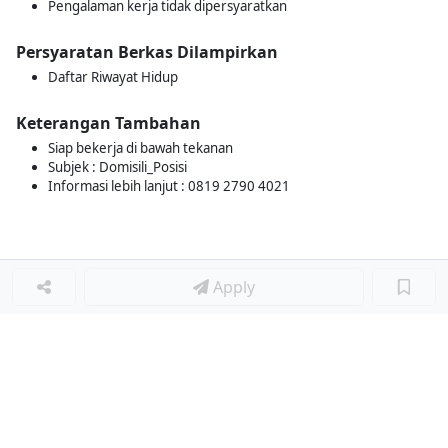
Pengalaman kerja tidak dipersyaratkan
Persyaratan Berkas Dilampirkan
Daftar Riwayat Hidup
Keterangan Tambahan
Siap bekerja di bawah tekanan
Subjek : Domisili_Posisi
Informasi lebih lanjut : 0819 2790 4021
Apply
Loker Lainnya
■
Loker HRGA JUNIOR STAFF
Loker CRM JUNIOR STAFF
Loker CASH AND BANK
Loker SHOP ASSISTANT