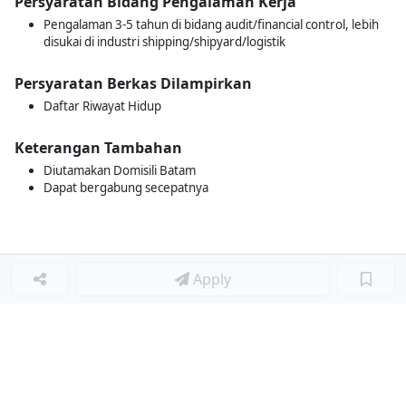
Persyaratan Bidang Pengalaman Kerja
Pengalaman 3-5 tahun di bidang audit/financial control, lebih
disukai di industri shipping/shipyard/logistik
Persyaratan Berkas Dilampirkan
Daftar Riwayat Hidup
Keterangan Tambahan
Diutamakan Domisili Batam
Dapat bergabung secepatnya
Apply
Loker Lainnya
■
Loker HRGA JUNIOR STAFF
Loker CRM JUNIOR STAFF
Loker CASH AND BANK