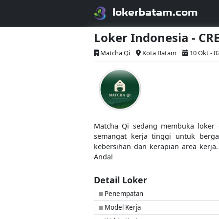
lokerbatam.com
Loker Indonesia - CR
Matcha Qi
Kota Batam
10 Okt - 
Matcha Qi sedang membuka loker da
semangat kerja tinggi untuk berg
kebersihan dan kerapian area kerja.
Anda!
Detail Loker
Penempatan
■
Model Kerja
■