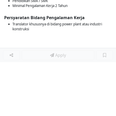
Pendidikan SMA / SMK
Minimal Pengalaman Kerja 2 Tahun
Persyaratan Bidang Pengalaman Kerja
Translator khususnya di bidang power plant atau industri
konstruksi
Apply
Loker Terkait
■
Loker PROJECT ADMIN
Loker Lainnya
■
Loker HRGA JUNIOR STAFF
Loker CRM JUNIOR STAFF
Loker CASH AND BANK
Loker SHOP ASSISTANT