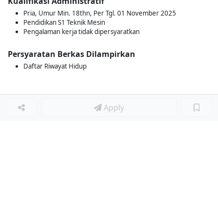
Kualifikasi Administratif
Pria, Umur Min. 18thn, Per Tgl. 01 November 2025
Pendidikan S1 Teknik Mesin
Pengalaman kerja tidak dipersyaratkan
Persyaratan Berkas Dilampirkan
Daftar Riwayat Hidup
Apply
Loker Lainnya
■
Loker HRGA JUNIOR STAFF
Loker CRM JUNIOR STAFF
Loker CASH AND BANK
Loker SHOP ASSISTANT
Loker ACCOUNTING
Loker TEKNIK MESIN (MECHANICAL ENGINEER)
Loker LOGISTIK
Loker SURVEYOR