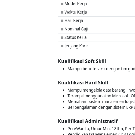
Model Kerja
■
Waktu Kerja
■
Hari Kerja
■
Nominal Gaji
■
Status Kerja
■
Jenjang Karir
■
Kualifikasi Soft Skill
Mampu berinteraksi dengan tim guda
Kualifikasi Hard Skill
Mampu mengelola data barang, inv
Terampil menggunakan Microsoft Off
Memahami sistem manajemen logisti
Berpengalaman dengan sistem ERP a
Kualifikasi Administratif
Pria/Wanita, Umur Min. 18thn, Per 
Pendidikan D3 Manajemen / D3 Logisti