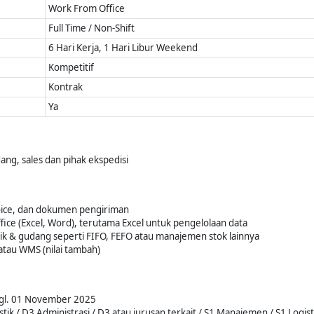
Work From Office
Full Time / Non-Shift
6 Hari Kerja, 1 Hari Libur Weekend
Kompetitif
Kontrak
Ya
ng, sales dan pihak ekspedisi
oice, dan dokumen pengiriman
ice (Excel, Word), terutama Excel untuk pengelolaan data
k & gudang seperti FIFO, FEFO atau manajemen stok lainnya
tau WMS (nilai tambah)
Tgl. 01 November 2025
k / D3 Administrasi / D3 atau jurusan terkait / S1 Manajemen / S1 Logisti