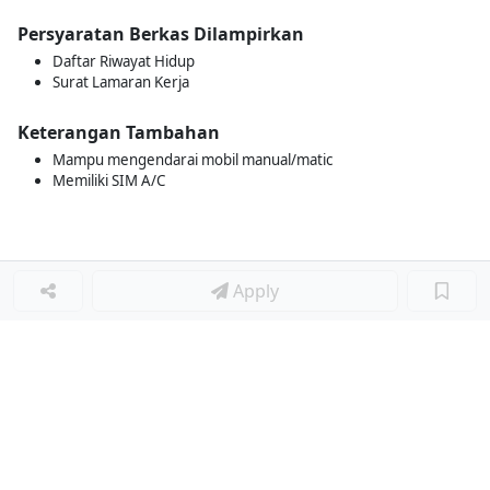
Persyaratan Berkas Dilampirkan
Daftar Riwayat Hidup
Surat Lamaran Kerja
Keterangan Tambahan
Mampu mengendarai mobil manual/matic
Memiliki SIM A/C
Apply
Loker Terkait
■
Loker TECHNICIAN MECHANICAL
Loker Lainnya
■
Loker HRGA JUNIOR STAFF
Loker CRM JUNIOR STAFF