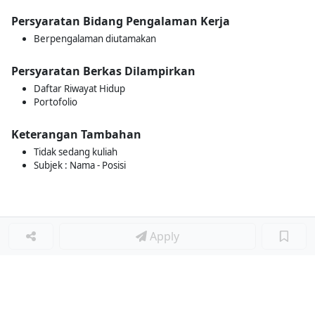
Persyaratan Bidang Pengalaman Kerja
Berpengalaman diutamakan
Persyaratan Berkas Dilampirkan
Daftar Riwayat Hidup
Portofolio
Keterangan Tambahan
Tidak sedang kuliah
Subjek : Nama - Posisi
Apply
Loker Lainnya
■
Loker HRGA JUNIOR STAFF
Loker CRM JUNIOR STAFF