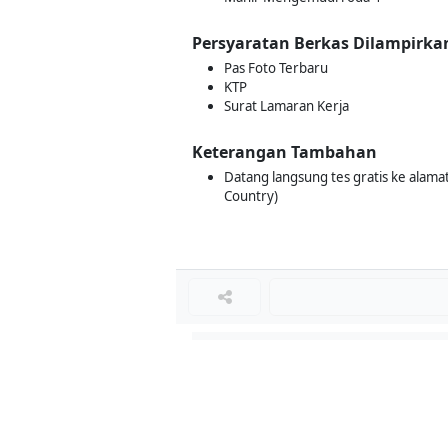
Persyaratan Berkas Dilampirka
Pas Foto Terbaru
KTP
Surat Lamaran Kerja
Keterangan Tambahan
Datang langsung tes gratis ke alamat
Country)
Loker Lainnya
■
Loker MANAGER CAFE
Loker SPV CAFE
Loker CAPTAIN CAFE
Loker BAR CAFE